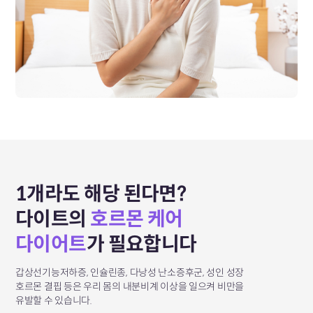
1개라도 해당 된다면?
다이트의
호르몬 케어
다이어트
가 필요합니다
갑상선기능저하증, 인슐린종, 다낭성 난소증후군, 성인 성장
호르몬 결핍 등은
우리 몸의 내분비계 이상을 일으켜 비만을
유발할 수 있습니다.