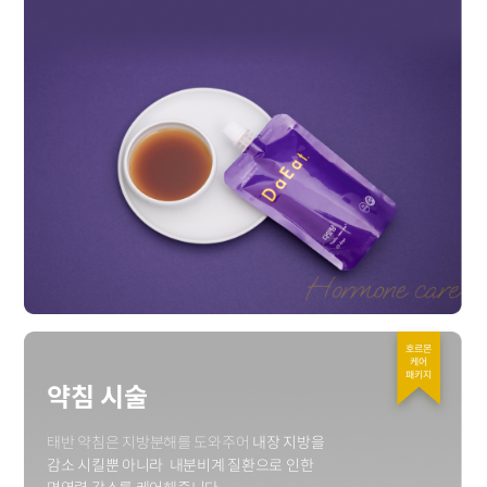
호르몬
케어
패키지
약침 시술
태반 약침은 지방분해를 도와주어
내장 지방을
감소 시킬뿐 아니라
내분비계 질환으로 인한