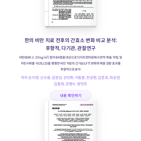
한의 비만 치료 전후의 간효소 변화 비교 분석:
후향적, 다기관, 관찰연구
비만(BMI ≥ 25 kg/m²) 환자 84명을 대상으로 다이트한의원에서 한약 복용, 약침, 및
저탄수화물 식단(LCD)을 병행한 비만 치료의 간기능(LFT) 변화와 체중 감량 효과를
후향적으로 분석
저자 손지영, 신수용, 김정상, 강민휘, 이동훈, 전성현, 김준호, 최승연,
김충희, 강병수, 방민우
내용 확인하기