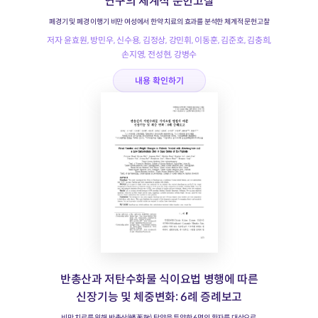
연구의 체계적 문헌고찰
폐경기 및 폐경 이행기 비만 여성에서 한약 치료의 효과를 분석한 체계적 문헌고찰
저자 윤효원, 방민우, 신수용, 김정상, 강민휘, 이동훈, 김준호, 김충희,
손지영, 전성현, 강병수
내용 확인하기
반총산과 저탄수화물 식이요법 병행에 따른
신장기능 및 체중변화: 6례 증례보고
비만 치료를 위해 반총산(蟠蔥散) 탕약을 투약한 6명의 환자를 대상으로,