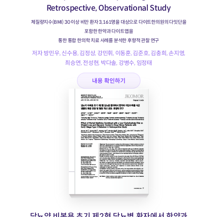
Retrospective, Observational Study
체질량지수(BMI) 30 이상 비만 환자 3,161명을 대상으로 다이트한의원의 다잇단을
포함한 한약과 다이트앱을
통한 통합 한의학 치료 사례를 분석한 후향적 관찰 연구
저자 방민우, 신수용, 김정상, 강민휘, 이동훈, 김준호, 김충희, 손지영,
최승연, 전성현, 박다솔, 강병수, 임정태
내용 확인하기
당뇨약 비복용 초기 제2형 당뇨병 환자에서 한약과