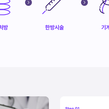
처방
한방시술
기
Step 01