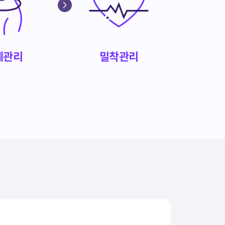
계관리
밀착관리