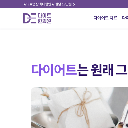
★의료법상 최대할인★ 한달 19만원
다이어트 치료
다
다이어트
는
원래 