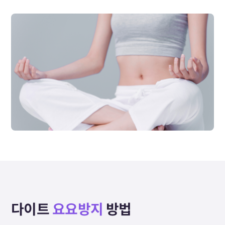
다이트
요요방지
방법